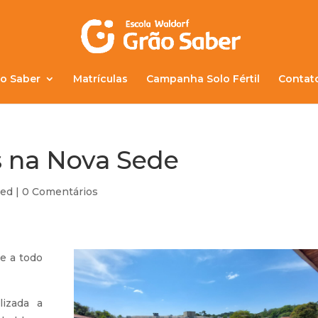
o Saber
Matrículas
Campanha Solo Fértil
Contat
s na Nova Sede
zed
|
0 Comentários
e a todo
lizada a