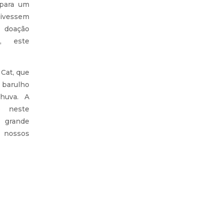
 para um
tivessem
 doação
a, este
 Cat, que
 barulho
huva. A
o neste
 grande
a nossos