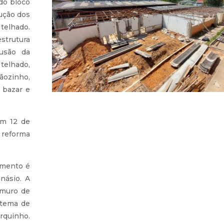
 do bloco
rução dos
 telhado.
strutura
usão da
 telhado,
ãozinho,
e bazar e
em 12 de
 reforma
amento é
násio. A
 muro de
stema de
rquinho.