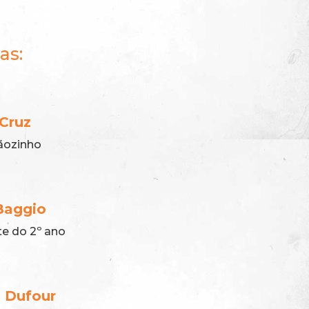
as:
 Cruz
rãozinho
Baggio
te do 2º ano
i Dufour