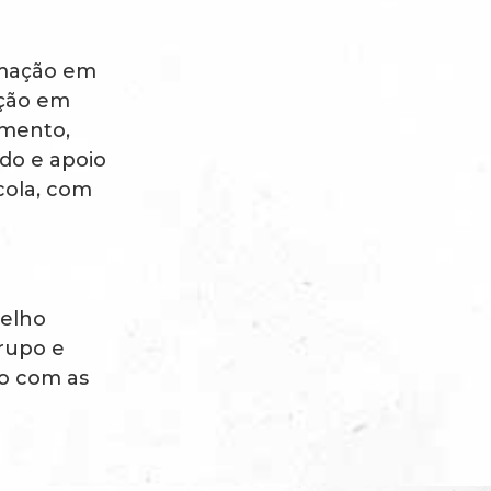
rmação em
ação em
imento,
do e apoio
cola, com
selho
rupo e
to com as