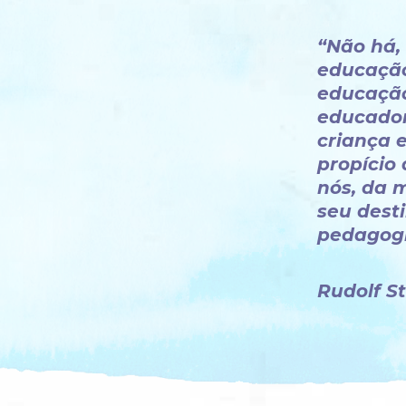
“Não há,
educação
educação
educador
criança 
propício
nós, da 
seu desti
pedagogi
Rudolf S