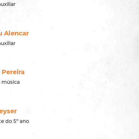
uxiliar
u Alencar
uxiliar
a Pereira
e música
eyser
te do 5º ano