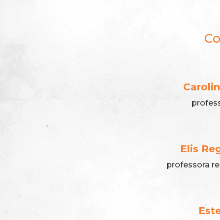
Co
Caroli
profess
Elis Re
professora r
Este