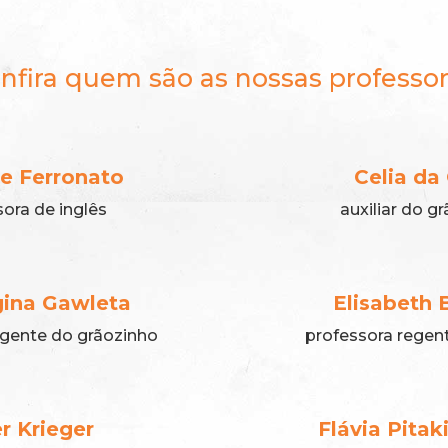
nfira quem são as nossas professor
ne Ferronato
Celia da
ora de inglês
auxiliar do g
gina Gawleta
Elisabeth 
egente do grãozinho
professora regen
r Krieger
Flávia Pitak