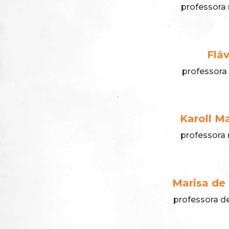
professora 
Flá
professora 
Karoll M
professora 
Marisa de
professora d