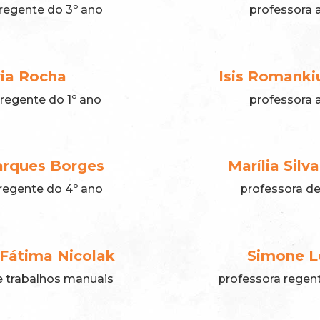
regente do 3º ano
professora a
via Rocha
Isis Romanki
regente do 1º ano
professora a
arques Borges
Marília Silv
regente do 4º ano
professora d
 Fátima Nicolak
Simone L
e trabalhos manuais
professora regen