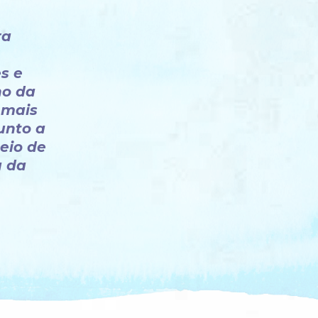
ra
s e
no da
 mais
unto a
eio de
a da